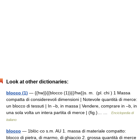
Look at other dictionaries:
blocco (1)
— {{hw}}{{blocco (1)}{{/hw}}s. m. (pl. chi ) 1 Massa
compatta di considerevoli dimensioni | Notevole quantità di merce:
un blocco di tessuti | In –b, in massa | Vendere, comprare in –b, in
una sola volta un intera partita di merce | (fig.)… …
Enciclopedia di
italiano
blocco
— 1blòc·co s.m. AU 1. massa di materiale compatto:
blocco di pietra, di marmo, di ghiaccio 2. grossa quantità di merce