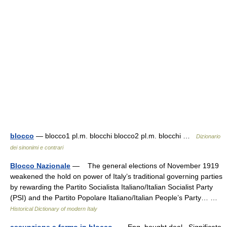
blocco
— blocco1 pl.m. blocchi blocco2 pl.m. blocchi …
Dizionario
dei sinonimi e contrari
Blocco Nazionale
— The general elections of November 1919
weakened the hold on power of Italy’s traditional governing parties
by rewarding the Partito Socialista Italiano/Italian Socialist Party
(PSI) and the Partito Popolare Italiano/Italian People’s Party… …
Historical Dictionary of modern Italy