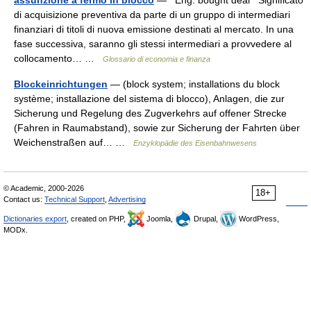
assunzione a fermo in blocco
— Eng. bought deal Significato
di acquisizione preventiva da parte di un gruppo di intermediari
finanziari di titoli di nuova emissione destinati al mercato. In una
fase successiva, saranno gli stessi intermediari a provvedere al
collocamento… …
Glossario di economia e finanza
Blockeinrichtungen
— (block system; installations du block
système; installazione del sistema di blocco), Anlagen, die zur
Sicherung und Regelung des Zugverkehrs auf offener Strecke
(Fahren in Raumabstand), sowie zur Sicherung der Fahrten über
Weichenstraßen auf… …
Enzyklopädie des Eisenbahnwesens
© Academic, 2000-2026
18+
Contact us:
Technical Support
,
Advertising
Dictionaries export
, created on PHP,
Joomla,
Drupal,
WordPress,
MODx.