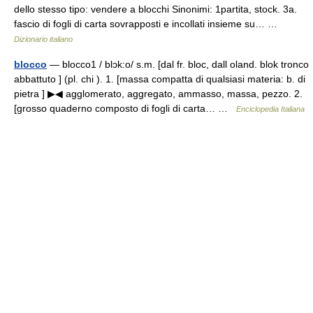
dello stesso tipo: vendere a blocchi Sinonimi: 1partita, stock. 3a.
fascio di fogli di carta sovrapposti e incollati insieme su… …
Dizionario italiano
blocco
— blocco1 / blɔk:o/ s.m. [dal fr. bloc, dall oland. blok tronco
abbattuto ] (pl. chi ). 1. [massa compatta di qualsiasi materia: b. di
pietra ] ▶◀ agglomerato, aggregato, ammasso, massa, pezzo. 2.
[grosso quaderno composto di fogli di carta… …
Enciclopedia Italiana