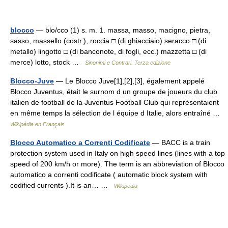
blocco
— blo/cco (1) s. m. 1. massa, masso, macigno, pietra,
sasso, massello (costr.), roccia □ (di ghiacciaio) seracco □ (di
metallo) lingotto □ (di banconote, di fogli, ecc.) mazzetta □ (di
merce) lotto, stock …
Sinonimi e Contrari. Terza edizione
Blocco-Juve
— Le Blocco Juve[1],[2],[3], également appelé
Blocco Juventus, était le surnom d un groupe de joueurs du club
italien de football de la Juventus Football Club qui représentaient
en même temps la sélection de l équipe d Italie, alors entraîné …
Wikipédia en Français
Blocco Automatico a Correnti Codificate
— BACC is a train
protection system used in Italy on high speed lines (lines with a top
speed of 200 km/h or more). The term is an abbreviation of Blocco
automatico a correnti codificate ( automatic block system with
codified currents ).It is an… …
Wikipedia