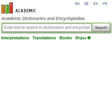
RU
DE
ES
FR
en-academic.com
Academic Dictionaries and Encyclopedias
Search!
Interpretations
Translations
Books
Игры ⚽