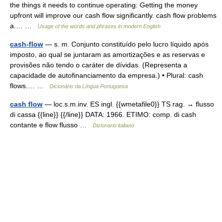
the things it needs to continue operating: Getting the money
upfront will improve our cash flow significantly. cash flow problems
a.… …
Usage of the words and phrases in modern English
cash-flow
— s. m. Conjunto constituído pelo lucro líquido após
imposto, ao qual se juntaram as amortizações e as reservas e
provisões não tendo o caráter de dívidas. (Representa a
capacidade de autofinanciamento da empresa.) • Plural: cash
flows.… …
Dicionário da Língua Portuguesa
cash flow
— loc.s.m.inv. ES ingl. {{wmetafile0}} TS rag. → flusso
di cassa {{line}} {{/line}} DATA: 1966. ETIMO: comp. di cash
contante e flow flusso …
Dizionario italiano