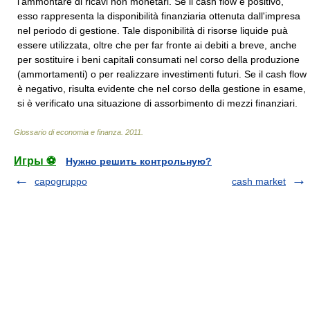
l'ammontare di ricavi non monetari. Se il cash flow è positivo,
esso rappresenta la disponibilità finanziaria ottenuta dall'impresa
nel periodo di gestione. Tale disponibilità di risorse liquide puà
essere utilizzata, oltre che per far fronte ai debiti a breve, anche
per sostituire i beni capitali consumati nel corso della produzione
(ammortamenti) o per realizzare investimenti futuri. Se il cash flow
è negativo, risulta evidente che nel corso della gestione in esame,
si è verificato una situazione di assorbimento di mezzi finanziari.
Glossario di economia e finanza
.
2011
.
Игры ⚽
Нужно решить контрольную?
capogruppo
cash market