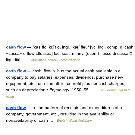
cash flow
— /kasˈflo, kɛʃˈflo, ingl. ˈkæʃˌfləu/ [vc. ingl. comp. di cash
«cassa» e flow «flusso»] loc. sost. m. inv. (econ.) flusso di cassa □
liquidità …
Sinonimi e Contrari. Terza edizione
cash flow
— cash′ flow n. bus the actual cash available in a
company to pay salaries, expenses, dividends, purchase new
equipment, etc.; usu. the after tax profit plus noncash charges,
such as depreciation • Etymology: 1950–55 …
From formal English to
slang
cash flow
— n. the pattern of receipts and expenditures of a
company, government, etc., resulting in the availability or
nonavailability of cash …
English World dictionary