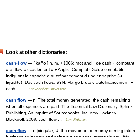
Look at other dictionaries:
cash-flow
— [ kaʃflo ] n. m. • 1966; mot angl., de cash « comptant
» et flow « écoulement » ♦ Anglic. Comptab. Solde comptable
indiquant la capacité d autofinancement d une entreprise (⇒
liquidité). Des cash flows. SYN. Marge brute d autofinancement. ●
cash… …
Encyclopédie Universelle
cash flow
— n. The total money generated; the cash remaining
when all expenses are paid. The Essential Law Dictionary. Sphinx
Publishing, An imprint of Sourcebooks, Inc. Amy Hackney
Blackwell. 2008. cash flow …
Law dictionary
cash flow
— n [singular, U] the movement of money coming into a