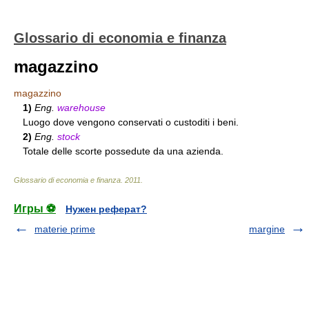
Glossario di economia e finanza
magazzino
magazzino
1)
Eng.
warehouse
Luogo dove vengono conservati o custoditi i beni.
2)
Eng.
stock
Totale delle scorte possedute da una azienda.
Glossario di economia e finanza
.
2011
.
Игры ⚽
Нужен реферат?
materie prime
margine