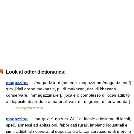
Look at other dictionaries:
magazzino
— /maga dz:ino/ (settentr. magazzeno /maga dz:eno/)
s.m. [dall arabo makhāzin, pl. di makhzan, der. di khazana
conservare, immagazzinare ]. [locale o complesso di locali adibito
al deposito di prodotti e materiali vari: m. di grano, di ferramenta ]
…
Enciclopedia Italiana
magazzino
— ma·gaz·zì·no s.m. AU 1a. locale o insieme di locali,
spec. annessi ad abitazioni, fabbricati rurali, impianti industriali e
sim., adibiti al ricovero, al deposito e alla conservazione di merci e