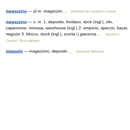
magazzino
— pl.m. magazzini …
Dizionario dei sinonimi e contrari
magazzino
— s. m. 1. deposito, fondaco, dock (ingl.), silo,
capannone, rimessa, warehouse (ingl.) 2. emporio, spaccio, bazar,
negozio 3. blocco, stock (ingl.), scorta □ giacenza …
Sinonimi e
Contrari. Terza edizione
majazzìn
— magazzino, deposito …
Dizionario Materano