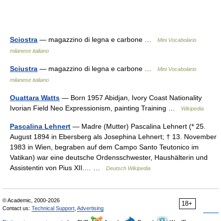
Sciostra
— magazzino di legna e carbone …
Mini Vocabolario
milanese italiano
Sciustra
— magazzino di legna e carbone …
Mini Vocabolario
milanese italiano
Ouattara Watts
— Born 1957 Abidjan, Ivory Coast Nationality
Ivorian Field Neo Expressionism, painting Training …
Wikipedia
Pascalina Lehnert
— Madre (Mutter) Pascalina Lehnert (* 25.
August 1894 in Ebersberg als Josephina Lehnert; † 13. November
1983 in Wien, begraben auf dem Campo Santo Teutonico im
Vatikan) war eine deutsche Ordensschwester, Haushälterin und
Assistentin von Pius XII.… …
Deutsch Wikipedia
© Academic, 2000-2026
18+
Contact us:
Technical Support
,
Advertising