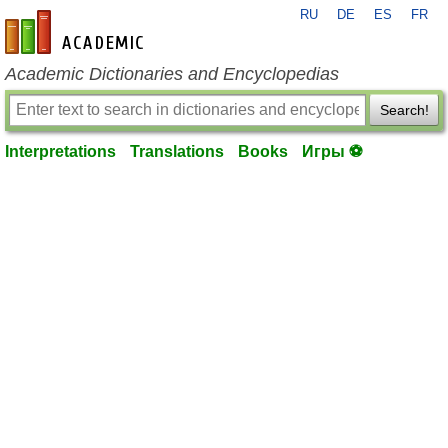
RU
DE
ES
FR
en-academic.com
Academic Dictionaries and Encyclopedias
Search!
Interpretations
Translations
Books
Игры ⚽